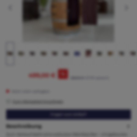
%
499,00 €
685,00 €*
(27.15% gespart)
Nicht mehr verfügbar
Zum Merkzettel hinzufügen
Fragen zum Artikel?
Beschreibung
Zum Verkauf steht eine exklusive Weinfass Bar - Umgebautes