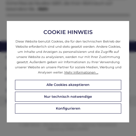
Eichenfass als Hausbar A2611, die Ihren Wohnraum auf
besondere We…
Mehr
COOKIE HINWEIS
Diese Website benutzt Cookies, die für den technischen Betrieb der
webshop@ifantik.at
0043 660 3230000
Website erforderlich sind und stets gesetzt werden. Andere Cookies,
um Inhalte und Anzeigen zu personalisieren und die Zugriffe auf
Persönliche Beratung
unsere Website zu analysieren, werden nur mit Ihrer Zustimmung
gesetzt. Außerdem geben wir Informationen zu Ihrer Verwendung
unserer Website an unsere Partner für soziale Medien, Werbung und
Unser Sortiment
Analysen weiter.
Mehr Informationen ...
Informationen
Alle Cookies akzeptieren
Zahlungsarten
Nur technisch notwendige
Newsletter
Konfigurieren
© 2026 ifAntik - Alle Rechte vorbehalten. Theme by
ThemeWare®
Website by
WEBSCHMIEDE