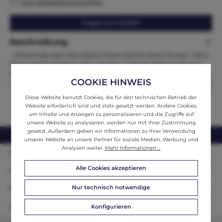
Zum Merkzettel hinzufügen
Fragen zum Artikel?
Beschreibung
Wilhelmsburger Wanddeko KeramikKorb Keramikvase Höhe
23cm Hier handelt es sich um eine = 1 Stück Wilhelmsburger
Keramikv…
Mehr
COOKIE HINWEIS
Diese Website benutzt Cookies, die für den technischen Betrieb der
Website erforderlich sind und stets gesetzt werden. Andere Cookies,
um Inhalte und Anzeigen zu personalisieren und die Zugriffe auf
unsere Website zu analysieren, werden nur mit Ihrer Zustimmung
gesetzt. Außerdem geben wir Informationen zu Ihrer Verwendung
webshop@ifantik.at
0043 660 3230000
unserer Website an unsere Partner für soziale Medien, Werbung und
Analysen weiter.
Mehr Informationen ...
Persönliche Beratung
Alle Cookies akzeptieren
Unser Sortiment
Nur technisch notwendige
Informationen
Zahlungsarten
Konfigurieren