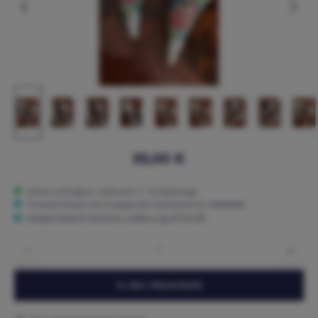
55,00 €
Sofort verfügbar, Lieferzeit: 5 - 15 Werktage
Trusted Shops: Hervorragender Käuferschutz ★★★★★
Kostenlose & Sichere Lieferung AT & DE
Produkt Anzahl: Gib den gewünschten Wert ein oder benutze die Schaltflächen um die 
In den Warenkorb