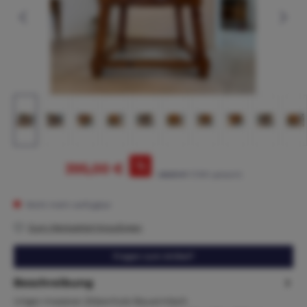
%
395,00 €
425,00 €*
(7.06% gespart)
Nicht mehr verfügbar
Zum Merkzettel hinzufügen
Fragen zum Artikel?
Beschreibung
Uriger massiver Zirbenholz Bauerntisch