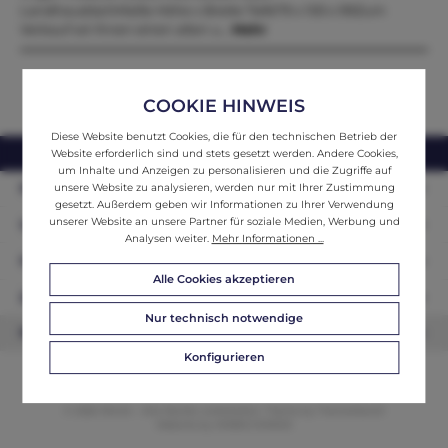
LandhaustischMaße Höhe x Breite Tiefe79 x 100 x 99Zum
Verkauf wir ihnen einen alten u…
Mehr
COOKIE HINWEIS
Diese Website benutzt Cookies, die für den technischen Betrieb der
webshop@ifantik.at
0043 660 3230000
Website erforderlich sind und stets gesetzt werden. Andere Cookies,
um Inhalte und Anzeigen zu personalisieren und die Zugriffe auf
Persönliche Beratung
unsere Website zu analysieren, werden nur mit Ihrer Zustimmung
gesetzt. Außerdem geben wir Informationen zu Ihrer Verwendung
unserer Website an unsere Partner für soziale Medien, Werbung und
Unser Sortiment
Analysen weiter.
Mehr Informationen ...
Informationen
Alle Cookies akzeptieren
Zahlungsarten
Nur technisch notwendige
Newsletter
Konfigurieren
© 2026 ifAntik - Alle Rechte vorbehalten. Theme by
ThemeWare®
Website by
WEBSCHMIEDE