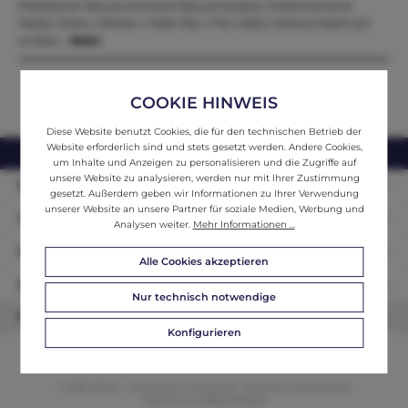
Praktischer Bauernschrank Bauernkasten Dielenschrank
Maße: Höhe x Breite x Tiefe 196 x 176 x 65Zu Verkauf steht ein
antiker…
Mehr
COOKIE HINWEIS
Diese Website benutzt Cookies, die für den technischen Betrieb der
Website erforderlich sind und stets gesetzt werden. Andere Cookies,
webshop@ifantik.at
0043 660 3230000
um Inhalte und Anzeigen zu personalisieren und die Zugriffe auf
unsere Website zu analysieren, werden nur mit Ihrer Zustimmung
Persönliche Beratung
gesetzt. Außerdem geben wir Informationen zu Ihrer Verwendung
unserer Website an unsere Partner für soziale Medien, Werbung und
Unser Sortiment
Analysen weiter.
Mehr Informationen ...
Informationen
Alle Cookies akzeptieren
Zahlungsarten
Nur technisch notwendige
Newsletter
Konfigurieren
© 2026 ifAntik - Alle Rechte vorbehalten. Theme by
ThemeWare®
Website by
WEBSCHMIEDE