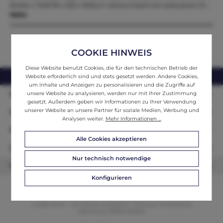
Breite x Tiefe78 x 220 x 90Zum Verkauf steht ein exklusives Ch…
Mehr
COOKIE HINWEIS
Diese Website benutzt Cookies, die für den technischen Betrieb der
webshop@ifantik.at
0043 660 3230000
Website erforderlich sind und stets gesetzt werden. Andere Cookies,
um Inhalte und Anzeigen zu personalisieren und die Zugriffe auf
Persönliche Beratung
unsere Website zu analysieren, werden nur mit Ihrer Zustimmung
gesetzt. Außerdem geben wir Informationen zu Ihrer Verwendung
unserer Website an unsere Partner für soziale Medien, Werbung und
Unser Sortiment
Analysen weiter.
Mehr Informationen ...
Informationen
Alle Cookies akzeptieren
Zahlungsarten
Nur technisch notwendige
Newsletter
Konfigurieren
© 2026 ifAntik - Alle Rechte vorbehalten. Theme by
ThemeWare®
Website by
WEBSCHMIEDE