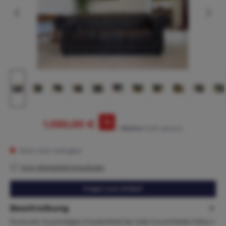
%
1.050,00 €
1.195,00 €*
(12.13% gespart)
Nicht mehr verfügbar
Zum Merkzettel hinzufügen
Fragen zum Artikel?
Beschreibung
Excluveis kuscheliges Chesterfield 3er Sofa CouchMaße.Höhe x