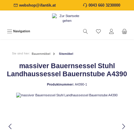
webshop@ifantik.at
0043 660 3230000
alt springen
Navigation
Sie sind hier:
Bauernmöbel
Sitzmöbel
massiver Bauernsessel Stuhl
Landhaussessel Bauernstube A4390
Produktnummer:
A4390-1