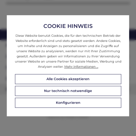
COOKIE HINWEIS
webshop@ifantik.at
0043 660 3230000
Diese Website benutzt Cookies, die für den technischen Betrieb der
Website erforderlich sind und stets gesetzt werden. Andere Cookies,
Persönliche Beratung
um Inhalte und Anzeigen zu personalisieren und die Zugriffe auf
unsere Website zu analysieren, werden nur mit Ihrer Zustimmung
Unser Sortiment
gesetzt. Außerdem geben wir Informationen zu Ihrer Verwendung
unserer Website an unsere Partner für soziale Medien, Werbung und
Analysen weiter.
Mehr Informationen ...
Informationen
Zahlungsarten
Alle Cookies akzeptieren
Newsletter
Nur technisch notwendige
Konfigurieren
© 2026 ifAntik - Alle Rechte vorbehalten. Theme by
ThemeWare®
Website by
WEBSCHMIEDE