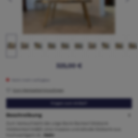
325,00 €
Nicht mehr verfügbar
Zum Merkzettel hinzufügen
Fragen zum Artikel?
Beschreibung
Zum Verkauf steht die urige Bank Bankerl Sitzbank
Holzbankerl A4821, eine massive und stilvolle Sitzbank aus
hochwertigem Al…
Mehr